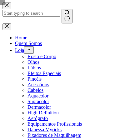
Pular
para
o
conteúdo
Sem
resultados
Home
Quem Somos
Loja
Rosto e Corpo
Olhos
Lábios
Efeitos Especiais
Pincéis
Acessórios
Cabelos
Aquacolor
Supracolor
Dermacolor
High Definition
Aerógrafo
Equipamentos Profissionais
Danessa Myricks
Fixadores de Maquilhagem