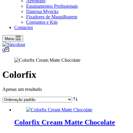
Aerógrafo
Equipamentos Profissionais
Danessa Myricks
Fixadores de Maquilhagem
Conjuntos e Kits
Contactos
Menu
Carrinho
0
de
compras
Colorfix
Apenas um resultado
Colorfix Cream Matte Chocolate