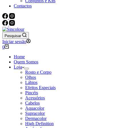
Conjuntos e Kits
Contactos
Pesquisar
Iniciar sessão
Carrinho
0
de
compras
Home
Quem Somos
Loja
Rosto e Corpo
Olhos
Lábios
Efeitos Especiais
Pincéis
Acessórios
Cabelos
Aquacolor
Supracolor
Dermacolor
High Definition