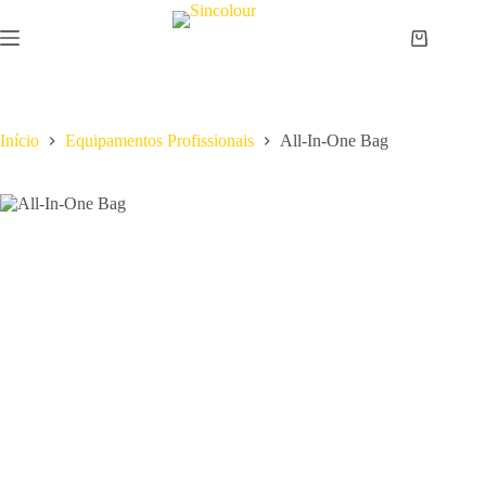
Pular
para
Carrinho
o
de
conteúdo
compras
Início
Equipamentos Profissionais
All-In-One Bag