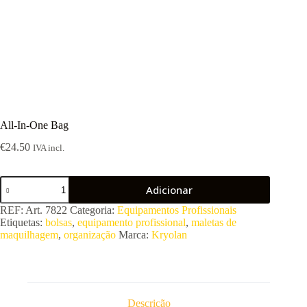
All-In-One Bag
€
24.50
IVA incl.
Quantidade
Adicionar
de
All-
REF:
Art. 7822
Categoria:
Equipamentos Profissionais
In-
Etiquetas:
bolsas
,
equipamento profissional
,
maletas de
One
maquilhagem
,
organização
Marca:
Kryolan
Bag
Descrição