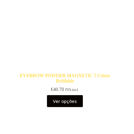
EYEBROW POWDER MAGNETIC 5 Colors
Refillable
€
40.70
IVA incl.
This
Ver opções
product
has
multiple
variants.
The
options