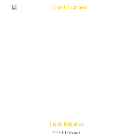
may
be
chosen
on
the
product
page
Liquid Brightness
€
19.10
IVA incl.