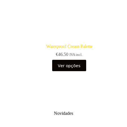
Waterproof Cream Palette
€
46.50
IVA incl.
This
Ver opções
product
has
multiple
variants.
The
options
may
be
chosen
on
Novidades
the
product