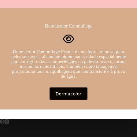
Dermacolor Camouflage
Dermacolor Camouflage Creme é uma base cremosa, para
peles sensíveis, altamente pigmentada, criada especialmente
para corrigir todas as imperfeições na pele do rosto e corpo,
mesmo as mais difíceis. Também cobre tatuagens e
proporciona uma maquilhagem que não transfere e à prova
de água.
Dermacolor