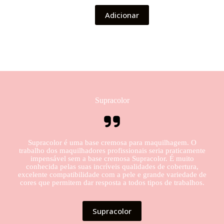
Adicionar
Supracolor
Supracolor é uma base cremosa para maquilhagem. O
trabalho dos maquilhadores profissionais seria praticamente
impensável sem a base cremosa Supracolor. É muito
conhecida pelas suas incríveis qualidades de cobertura,
excelente compatibilidade com a pele e grande variedade de
cores que permitem dar resposta a todos tipos de trabalhos.
Supracolor