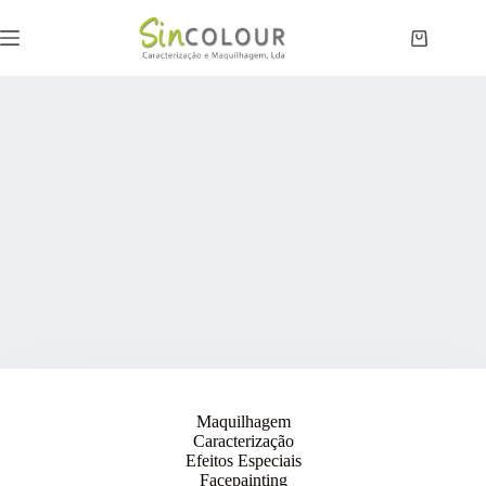
Pular
para
Carrinho
o
de
conteúdo
compras
Maquilhagem
Caracterização
Efeitos Especiais
Facepainting