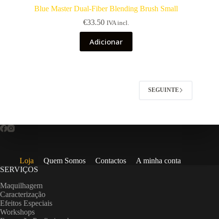
Blue Master Dual-Fiber Blending Brush Small
€
33.50
IVA incl.
Adicionar
SEGUINTE
Loja
Quem Somos
Contactos
A minha conta
SERVIÇOS
Maquilhagem
Caracterização
Efeitos Especiais
Workshops