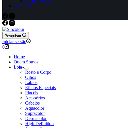
Conjuntos e Kits
Contactos
Pesquisar
Iniciar sessão
Carrinho
0
de
compras
Home
Quem Somos
Loja
Rosto e Corpo
Olhos
Lábios
Efeitos Especiais
Pincéis
Acessórios
Cabelos
Aquacolor
Supracolor
Dermacolor
High Definition