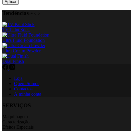
Aplicar
Tendências
TV Paint Stick
Ultra Fluid Foundation
Ultra Cream Powder
Dual Finish
Loja
Quem Somos
Contactos
A minha conta
SERVIÇOS
Maquilhagem
Caracterização
Efeitos Especiais