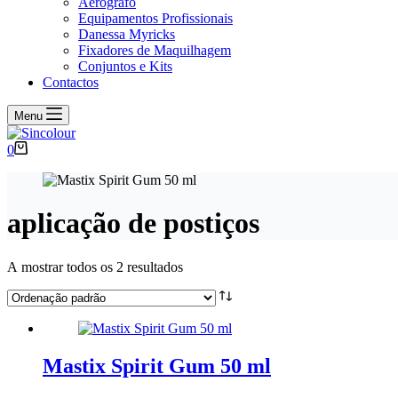
Aerógrafo
Equipamentos Profissionais
Danessa Myricks
Fixadores de Maquilhagem
Conjuntos e Kits
Contactos
Menu
Carrinho
0
de
compras
aplicação de postiços
A mostrar todos os 2 resultados
Mastix Spirit Gum 50 ml