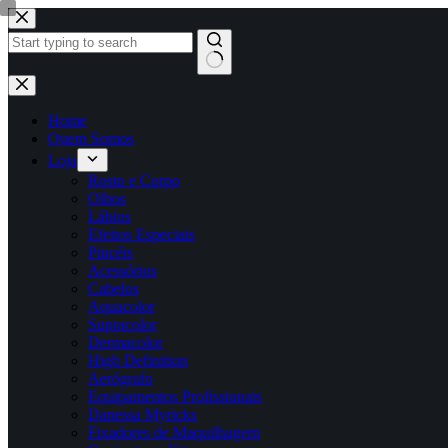
Pular
para
o
conteúdo
Sem
resultados
Home
Quem Somos
Loja
Rosto e Corpo
Olhos
Lábios
Efeitos Especiais
Pincéis
Acessórios
Cabelos
Aquacolor
Supracolor
Dermacolor
High Definition
Aerógrafo
Equipamentos Profissionais
Danessa Myricks
Fixadores de Maquilhagem