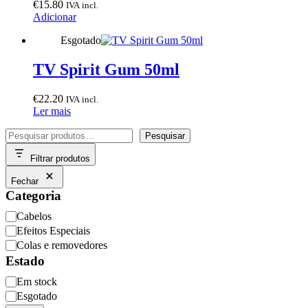
€
15.80
IVA incl.
Adicionar
Esgotado
TV Spirit Gum 50ml
€
22.20
IVA incl.
Ler mais
Pesquisar
Pesquisar
Filtrar produtos
Fechar
Categoria
Categoria
Cabelos
Efeitos Especiais
Colas e removedores
Estado
Disponibilidade
Em stock
Esgotado