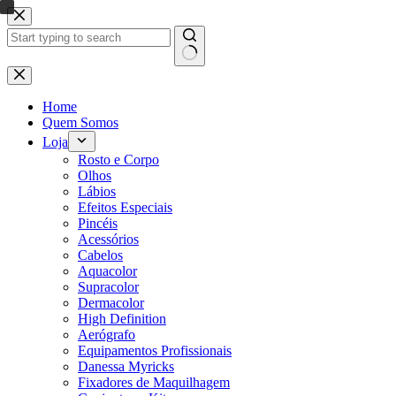
Pular
para
o
conteúdo
Sem
resultados
Home
Quem Somos
Loja
Rosto e Corpo
Olhos
Lábios
Efeitos Especiais
Pincéis
Acessórios
Cabelos
Aquacolor
Supracolor
Dermacolor
High Definition
Aerógrafo
Equipamentos Profissionais
Danessa Myricks
Fixadores de Maquilhagem