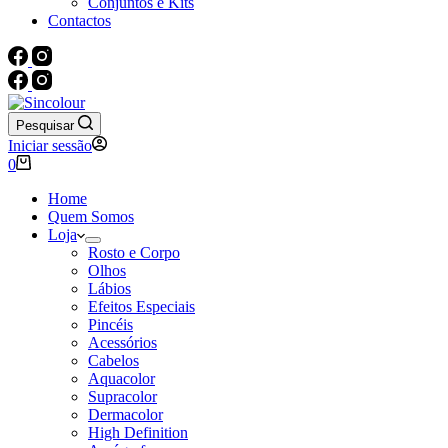
Conjuntos e Kits
Contactos
Pesquisar
Iniciar sessão
Carrinho
0
de
compras
Home
Quem Somos
Loja
Rosto e Corpo
Olhos
Lábios
Efeitos Especiais
Pincéis
Acessórios
Cabelos
Aquacolor
Supracolor
Dermacolor
High Definition