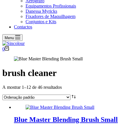
Aerógrafo
Equipamentos Profissionais
Danessa Myricks
Fixadores de Maquilhagem
Conjuntos e Kits
Contactos
Menu
Carrinho
0
de
compras
brush cleaner
A mostrar 1–12 de 46 resultados
Blue Master Blending Brush Small