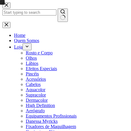
Pular
para
o
conteúdo
Sem
resultados
Home
Quem Somos
Loja
Rosto e Corpo
Olhos
Lábios
Efeitos Especiais
Pincéis
Acessórios
Cabelos
Aquacolor
Supracolor
Dermacolor
High Definition
Aerógrafo
Equipamentos Profissionais
Danessa Myricks
Fixadores de Maquilhagem