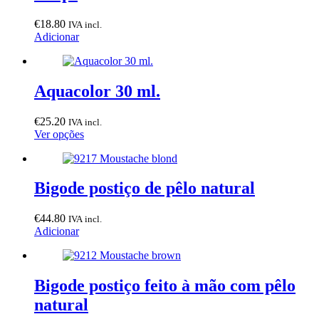
€
18.80
IVA incl.
Adicionar
Aquacolor 30 ml.
€
25.20
IVA incl.
This
Ver opções
product
has
multiple
variants.
Bigode postiço de pêlo natural
The
options
€
44.80
IVA incl.
may
Adicionar
be
chosen
on
the
Bigode postiço feito à mão com pêlo
product
page
natural