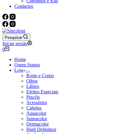
Conjuntos e Kits
Contactos
Pesquisar
Iniciar sessão
Carrinho
0
de
compras
Home
Quem Somos
Loja
Rosto e Corpo
Olhos
Lábios
Efeitos Especiais
Pincéis
Acessórios
Cabelos
Aquacolor
Supracolor
Dermacolor
High Definition