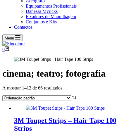
Aerógrafo
Equipamentos Profissionais
Danessa Myricks
Fixadores de Maquilhagem
Conjuntos e Kits
Contactos
Menu
Carrinho
0
de
compras
cinema; teatro; fotografia
A mostrar 1–12 de 66 resultados
3M Toupet Strips – Hair Tape 100
Strips