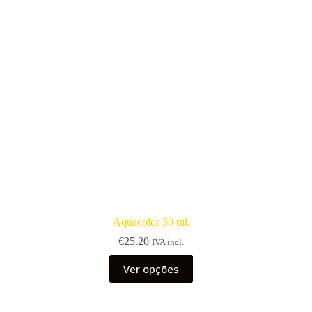
Aquacolor 30 ml.
€
25.20
IVA incl.
This
Ver opções
product
has
multiple
variants.