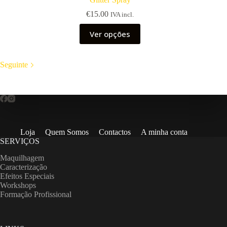
€
15.00
IVA incl.
This
Ver opções
product
has
multiple
variants.
Seguinte
The
options
may
be
chosen
on
the
Loja
Quem Somos
Contactos
A minha conta
product
SERVIÇOS
page
Maquilhagem
Caracterização
Efeitos Especiais
Workshops
Formação Profissional