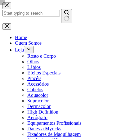
Pular
para
o
conteúdo
Sem
resultados
Home
Quem Somos
Loja
Rosto e Corpo
Olhos
Lábios
Efeitos Especiais
Pincéis
Acessórios
Cabelos
Aquacolor
Supracolor
Dermacolor
High Definition
Aerógrafo
Equipamentos Profissionais
Danessa Myricks
Fixadores de Maquilhagem