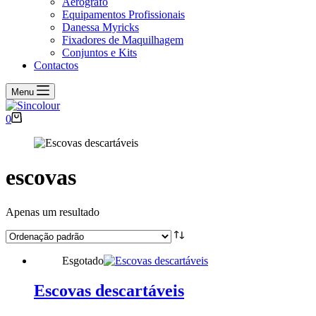
Aerógrafo
Equipamentos Profissionais
Danessa Myricks
Fixadores de Maquilhagem
Conjuntos e Kits
Contactos
Menu
Carrinho
0
de
compras
escovas
Apenas um resultado
Esgotado
Escovas descartáveis