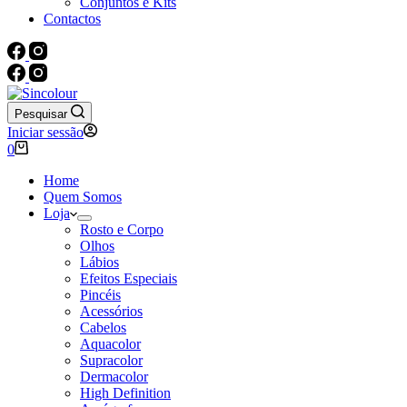
Conjuntos e Kits
Contactos
Pesquisar
Iniciar sessão
Carrinho
0
de
compras
Home
Quem Somos
Loja
Rosto e Corpo
Olhos
Lábios
Efeitos Especiais
Pincéis
Acessórios
Cabelos
Aquacolor
Supracolor
Dermacolor
High Definition