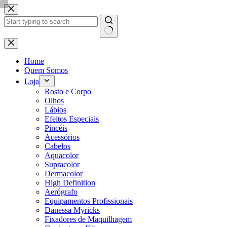
Pular
para
o
conteúdo
Sem
resultados
Home
Quem Somos
Loja
Rosto e Corpo
Olhos
Lábios
Efeitos Especiais
Pincéis
Acessórios
Cabelos
Aquacolor
Supracolor
Dermacolor
High Definition
Aerógrafo
Equipamentos Profissionais
Danessa Myricks
Fixadores de Maquilhagem