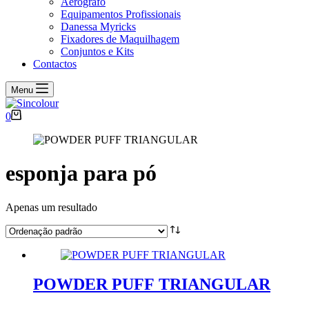
Aerógrafo
Equipamentos Profissionais
Danessa Myricks
Fixadores de Maquilhagem
Conjuntos e Kits
Contactos
Menu
Carrinho
0
de
compras
esponja para pó
Apenas um resultado
POWDER PUFF TRIANGULAR