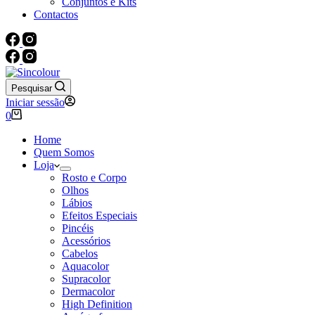
Conjuntos e Kits
Contactos
Pesquisar
Iniciar sessão
Carrinho
0
de
compras
Home
Quem Somos
Loja
Rosto e Corpo
Olhos
Lábios
Efeitos Especiais
Pincéis
Acessórios
Cabelos
Aquacolor
Supracolor
Dermacolor
High Definition