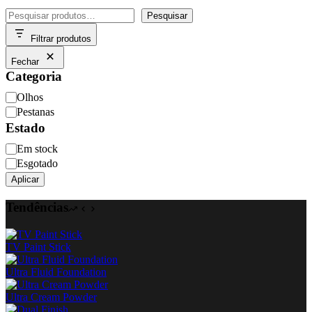
Pesquisar
Pesquisar
Filtrar produtos
Fechar
Categoria
Categoria
Olhos
Pestanas
Estado
Disponibilidade
Em stock
Esgotado
Aplicar
Tendências
TV Paint Stick
Ultra Fluid Foundation
Ultra Cream Powder