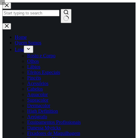
Pular
para
o
conteúdo
Sem
resultados
Home
Quem Somos
Loja
Rosto e Corpo
Olhos
Lábios
Efeitos Especiais
Pincéis
Acessórios
Cabelos
Aquacolor
Supracolor
Dermacolor
High Definition
Aerógrafo
Equipamentos Profissionais
Danessa Myricks
Fixadores de Maquilhagem