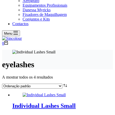
Aerógrafo
Equipamentos Profissionais
Danessa Myricks
Fixadores de Maquilhagem
Conjuntos e Kits
Contactos
Menu
Carrinho
0
de
compras
eyelashes
A mostrar todos os 4 resultados
Individual Lashes Small