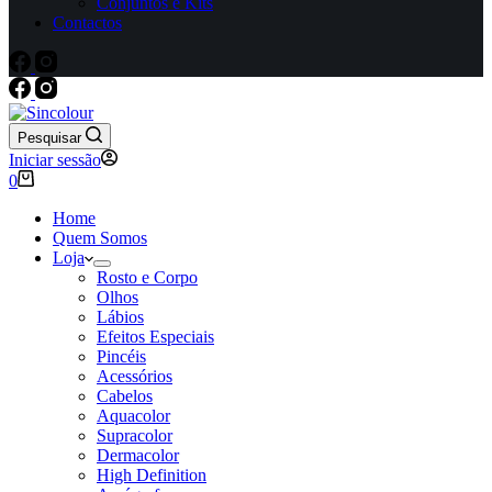
Conjuntos e Kits
Contactos
Pesquisar
Iniciar sessão
Carrinho
0
de
compras
Home
Quem Somos
Loja
Rosto e Corpo
Olhos
Lábios
Efeitos Especiais
Pincéis
Acessórios
Cabelos
Aquacolor
Supracolor
Dermacolor
High Definition