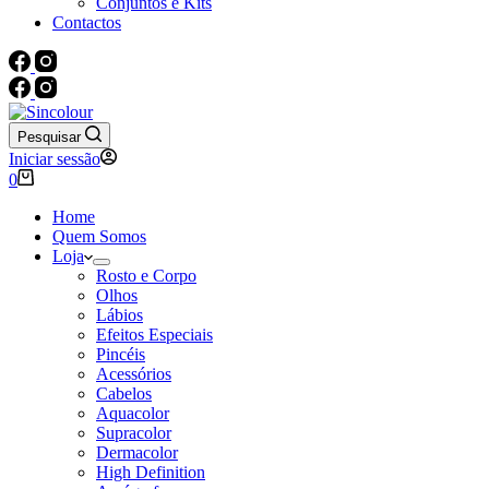
Conjuntos e Kits
Contactos
Pesquisar
Iniciar sessão
Carrinho
0
de
compras
Home
Quem Somos
Loja
Rosto e Corpo
Olhos
Lábios
Efeitos Especiais
Pincéis
Acessórios
Cabelos
Aquacolor
Supracolor
Dermacolor
High Definition