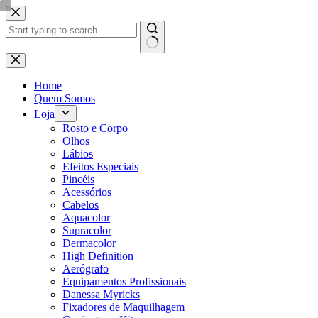
Pular
para
o
conteúdo
Sem
resultados
Home
Quem Somos
Loja
Rosto e Corpo
Olhos
Lábios
Efeitos Especiais
Pincéis
Acessórios
Cabelos
Aquacolor
Supracolor
Dermacolor
High Definition
Aerógrafo
Equipamentos Profissionais
Danessa Myricks
Fixadores de Maquilhagem