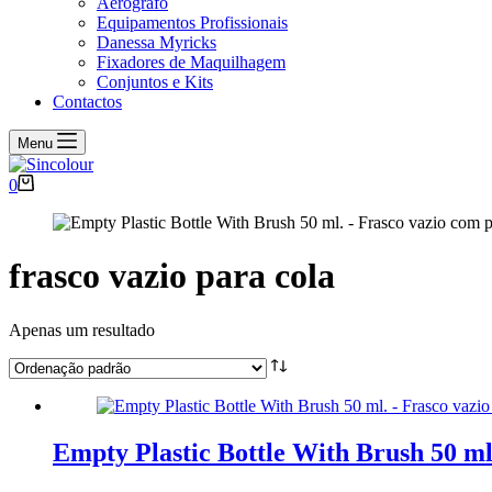
Aerógrafo
Equipamentos Profissionais
Danessa Myricks
Fixadores de Maquilhagem
Conjuntos e Kits
Contactos
Menu
Carrinho
0
de
compras
frasco vazio para cola
Apenas um resultado
Empty Plastic Bottle With Brush 50 ml