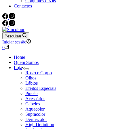
Conjuntos e Kits
Contactos
Pesquisar
Iniciar sessão
Carrinho
0
de
compras
Home
Quem Somos
Loja
Rosto e Corpo
Olhos
Lábios
Efeitos Especiais
Pincéis
Acessórios
Cabelos
Aquacolor
Supracolor
Dermacolor
High Definition