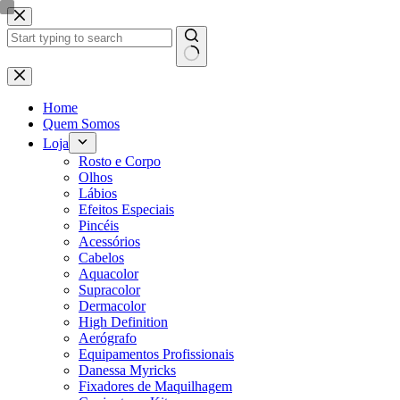
Pular
para
o
conteúdo
Sem
resultados
Home
Quem Somos
Loja
Rosto e Corpo
Olhos
Lábios
Efeitos Especiais
Pincéis
Acessórios
Cabelos
Aquacolor
Supracolor
Dermacolor
High Definition
Aerógrafo
Equipamentos Profissionais
Danessa Myricks
Fixadores de Maquilhagem