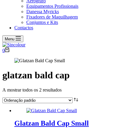
Aerógrafo
Equipamentos Profissionais
Danessa Myricks
Fixadores de Maquilhagem
Conjuntos e Kits
Contactos
Menu
Carrinho
0
de
compras
glatzan bald cap
A mostrar todos os 2 resultados
Glatzan Bald Cap Small