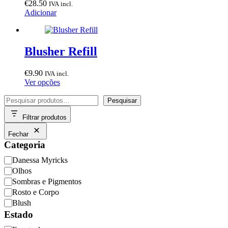
€
28.50
IVA incl.
Adicionar
Blusher Refill
€
9.90
IVA incl.
This
Ver opções
product
Pesquisar
has
Pesquisar
multiple
Filtrar produtos
variants.
The
Fechar
options
Categoria
may
be
Categoria
Danessa Myricks
chosen
Olhos
on
Sombras e Pigmentos
the
product
Rosto e Corpo
page
Blush
Estado