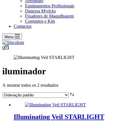
Aerógrafo
Equipamentos Profissionais
Danessa Myricks
Fixadores de Maquilhagem
Conjuntos e Kits
Contactos
Menu
Carrinho
0
de
compras
iluminador
A mostrar todos os 2 resultados
Illuminating Veil STARLIGHT