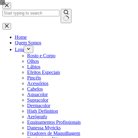
Pular
para
o
conteúdo
Sem
resultados
Home
Quem Somos
Loja
Rosto e Corpo
Olhos
Lábios
Efeitos Especiais
Pincéis
Acessórios
Cabelos
Aquacolor
Supracolor
Dermacolor
High Definition
Aerógrafo
Equipamentos Profissionais
Danessa Myricks
Fixadores de Maquilhagem