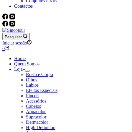
Conjuntos e Kits
Contactos
Pesquisar
Iniciar sessão
Carrinho
0
de
compras
Home
Quem Somos
Loja
Rosto e Corpo
Olhos
Lábios
Efeitos Especiais
Pincéis
Acessórios
Cabelos
Aquacolor
Supracolor
Dermacolor
High Definition