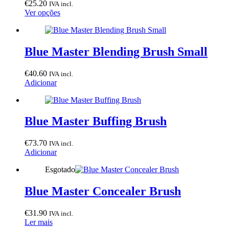
€
25.20
IVA incl.
This
Ver opções
product
has
multiple
variants.
Blue Master Blending Brush Small
The
options
€
40.60
IVA incl.
may
Adicionar
be
chosen
on
the
Blue Master Buffing Brush
product
page
€
73.70
IVA incl.
Adicionar
Esgotado
Blue Master Concealer Brush
€
31.90
IVA incl.
Ler mais