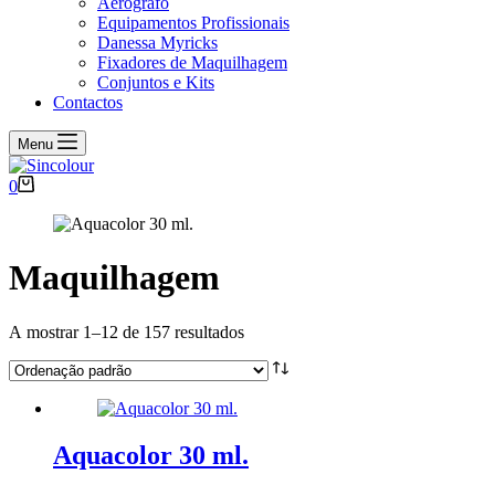
Aerógrafo
Equipamentos Profissionais
Danessa Myricks
Fixadores de Maquilhagem
Conjuntos e Kits
Contactos
Menu
Carrinho
0
de
compras
Maquilhagem
A mostrar 1–12 de 157 resultados
Aquacolor 30 ml.