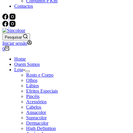
Conjuntos e Kits
Contactos
Pesquisar
Iniciar sessão
Carrinho
0
de
compras
Home
Quem Somos
Loja
Rosto e Corpo
Olhos
Lábios
Efeitos Especiais
Pincéis
Acessórios
Cabelos
Aquacolor
Supracolor
Dermacolor
High Definition