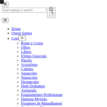
Pular
para
o
conteúdo
Sem
resultados
Home
Quem Somos
Loja
Rosto e Corpo
Olhos
Lábios
Efeitos Especiais
Pincéis
Acessórios
Cabelos
Aquacolor
Supracolor
Dermacolor
High Definition
Aerógrafo
Equipamentos Profissionais
Danessa Myricks
Fixadores de Maquilhagem