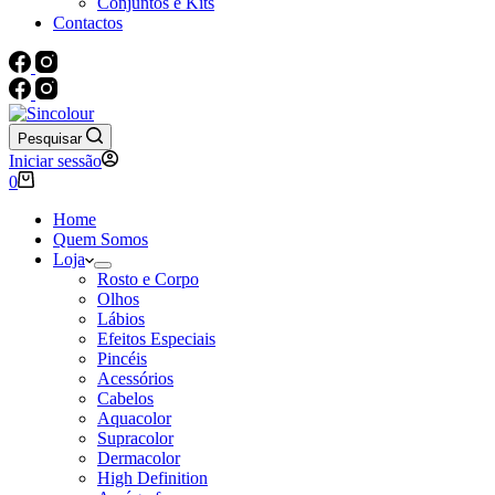
Conjuntos e Kits
Contactos
Pesquisar
Iniciar sessão
Carrinho
0
de
compras
Home
Quem Somos
Loja
Rosto e Corpo
Olhos
Lábios
Efeitos Especiais
Pincéis
Acessórios
Cabelos
Aquacolor
Supracolor
Dermacolor
High Definition