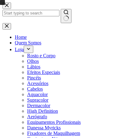
Pular
para
o
conteúdo
Sem
resultados
Home
Quem Somos
Loja
Rosto e Corpo
Olhos
Lábios
Efeitos Especiais
Pincéis
Acessórios
Cabelos
Aquacolor
Supracolor
Dermacolor
High Definition
Aerógrafo
Equipamentos Profissionais
Danessa Myricks
Fixadores de Maquilhagem