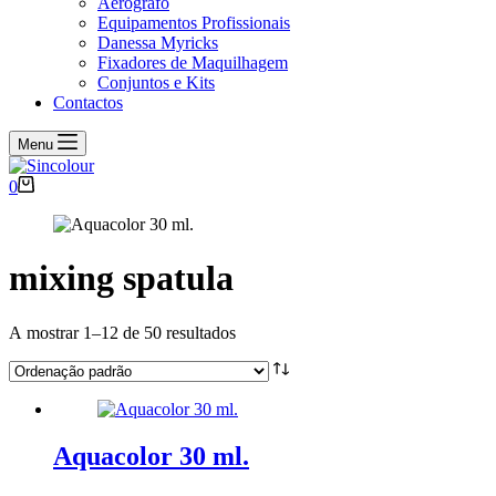
Aerógrafo
Equipamentos Profissionais
Danessa Myricks
Fixadores de Maquilhagem
Conjuntos e Kits
Contactos
Menu
Carrinho
0
de
compras
mixing spatula
A mostrar 1–12 de 50 resultados
Aquacolor 30 ml.