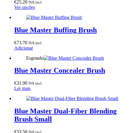
€
25.20
IVA incl.
This
Ver opções
product
has
multiple
variants.
Blue Master Buffing Brush
The
options
€
73.70
IVA incl.
may
Adicionar
be
chosen
Esgotado
on
the
Blue Master Concealer Brush
product
page
€
31.90
IVA incl.
Ler mais
Blue Master Dual-Fiber Blending
Brush Small
€
33.50
IVA incl.