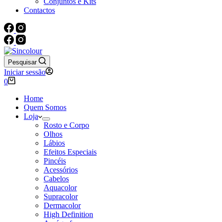
Conjuntos e Kits
Contactos
Pesquisar
Iniciar sessão
Carrinho
0
de
compras
Home
Quem Somos
Loja
Rosto e Corpo
Olhos
Lábios
Efeitos Especiais
Pincéis
Acessórios
Cabelos
Aquacolor
Supracolor
Dermacolor
High Definition