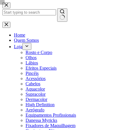
Pular
para
o
conteúdo
Sem
resultados
Home
Quem Somos
Loja
Rosto e Corpo
Olhos
Lábios
Efeitos Especiais
Pincéis
Acessórios
Cabelos
Aquacolor
Supracolor
Dermacolor
High Definition
Aerógrafo
Equipamentos Profissionais
Danessa Myricks
Fixadores de Maquilhagem