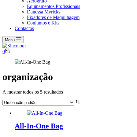
Aerógrafo
Equipamentos Profissionais
Danessa Myricks
Fixadores de Maquilhagem
Conjuntos e Kits
Contactos
Menu
Carrinho
0
de
compras
organização
A mostrar todos os 5 resultados
All-In-One Bag