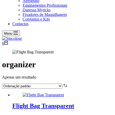
Aerógrafo
Equipamentos Profissionais
Danessa Myricks
Fixadores de Maquilhagem
Conjuntos e Kits
Contactos
Menu
Carrinho
0
de
compras
organizer
Apenas um resultado
Flight Bag Transparent