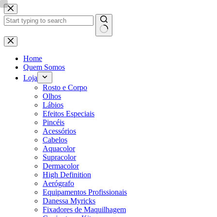
Pular
para
o
conteúdo
Sem
resultados
Home
Quem Somos
Loja
Rosto e Corpo
Olhos
Lábios
Efeitos Especiais
Pincéis
Acessórios
Cabelos
Aquacolor
Supracolor
Dermacolor
High Definition
Aerógrafo
Equipamentos Profissionais
Danessa Myricks
Fixadores de Maquilhagem