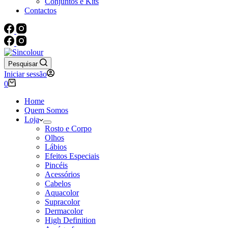
Conjuntos e Kits
Contactos
Pesquisar
Iniciar sessão
Carrinho
0
de
compras
Home
Quem Somos
Loja
Rosto e Corpo
Olhos
Lábios
Efeitos Especiais
Pincéis
Acessórios
Cabelos
Aquacolor
Supracolor
Dermacolor
High Definition