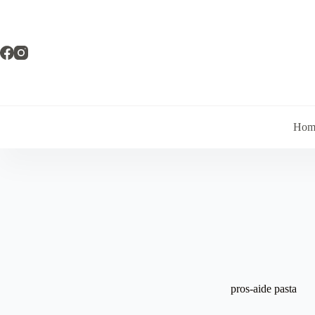
Pular
para
o
conteúdo
Hom
pros-aide pasta