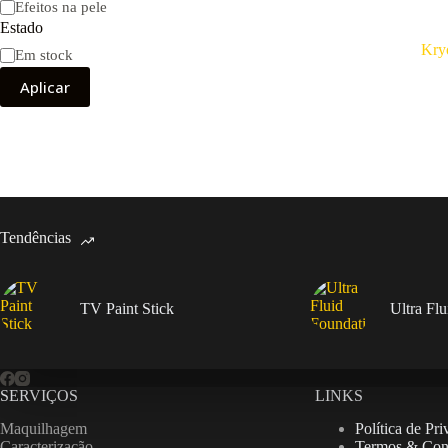
Efeitos na pele
Estado
Kry
Disponibilidade
Em stock
Aplicar
Tendências
TV Paint Stick
Ultra Fl
SERVIÇOS
LINKS
Maquilhagem
Política de Pr
Caracterização
Termos & Con