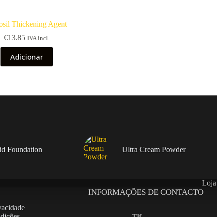
osil Thickening Agent
€
13.85
IVA incl.
Adicionar
uid Foundation
Ultra Cream Powder
Loja
INFORMAÇÕES DE CONTACTO
ivacidade
dições
Tlf