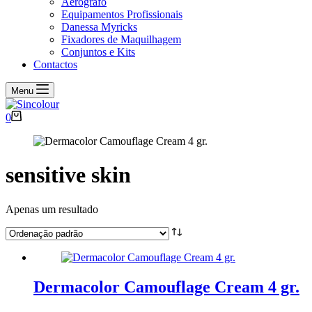
Aerógrafo
Equipamentos Profissionais
Danessa Myricks
Fixadores de Maquilhagem
Conjuntos e Kits
Contactos
Menu
Carrinho
0
de
compras
sensitive skin
Apenas um resultado
Dermacolor Camouflage Cream 4 gr.