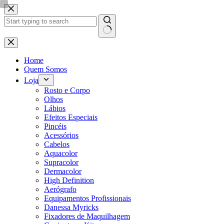
Pular
para
o
conteúdo
Sem
resultados
Home
Quem Somos
Loja
Rosto e Corpo
Olhos
Lábios
Efeitos Especiais
Pincéis
Acessórios
Cabelos
Aquacolor
Supracolor
Dermacolor
High Definition
Aerógrafo
Equipamentos Profissionais
Danessa Myricks
Fixadores de Maquilhagem