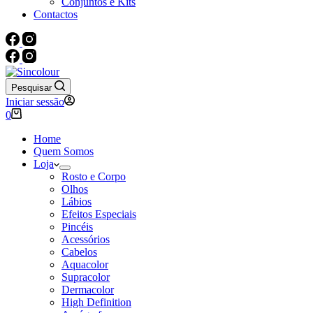
Conjuntos e Kits
Contactos
Pesquisar
Iniciar sessão
Carrinho
0
de
compras
Home
Quem Somos
Loja
Rosto e Corpo
Olhos
Lábios
Efeitos Especiais
Pincéis
Acessórios
Cabelos
Aquacolor
Supracolor
Dermacolor
High Definition