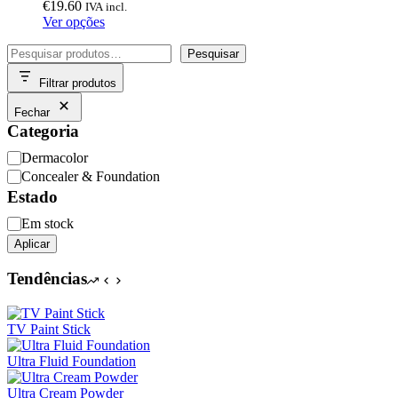
€
19.60
IVA incl.
This
Ver opções
product
Pesquisar
has
Pesquisar
multiple
Filtrar produtos
variants.
The
Fechar
options
Categoria
may
be
Categoria
Dermacolor
chosen
Concealer & Foundation
on
Estado
the
product
Disponibilidade
Em stock
page
Aplicar
Tendências
TV Paint Stick
Ultra Fluid Foundation
Ultra Cream Powder