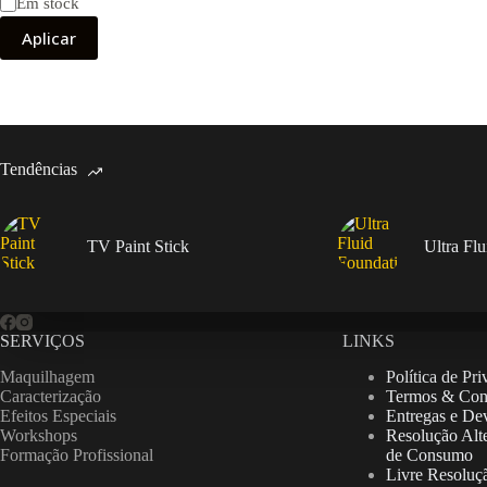
Disponibilidade
Em stock
Aplicar
Tendências
TV Paint Stick
Ultra Fl
SERVIÇOS
LINKS
Maquilhagem
Política de Pr
Caracterização
Termos & Con
Efeitos Especiais
Entregas e De
Workshops
Resolução Alte
Formação Profissional
de Consumo
Livre Resoluç