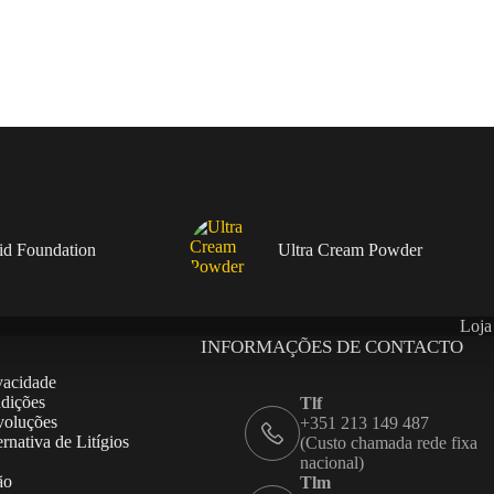
uid Foundation
Ultra Cream Powder
Loja
INFORMAÇÕES DE CONTACTO
ivacidade
dições
Tlf
voluções
+351 213 149 487
rnativa de Litígios
(Custo chamada rede fixa
nacional)
ão
Tlm