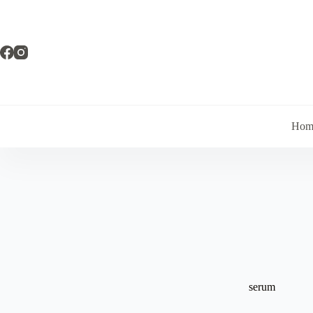
Pular
para
o
conteúdo
Hom
serum