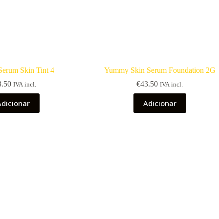
erum Skin Tint 4
Yummy Skin Serum Foundation 2G
3.50
€
43.50
IVA incl.
IVA incl.
Adicionar
Adicionar