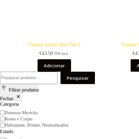
Yummy Serum Skin Tint 3
Yummy S
€
43.50
€
4
IVA incl.
Adicionar
Pesquisar
Pesquisar
Filtrar produtos
Fechar
Categoria
Categoria
Danessa Myricks
Rosto e Corpo
Hidratante, Primer, Neutralizador
Estado