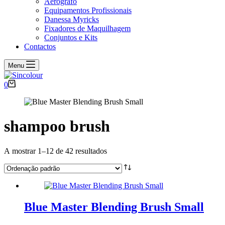
Aerógrafo
Equipamentos Profissionais
Danessa Myricks
Fixadores de Maquilhagem
Conjuntos e Kits
Contactos
Menu
Carrinho
0
de
compras
shampoo brush
A mostrar 1–12 de 42 resultados
Blue Master Blending Brush Small