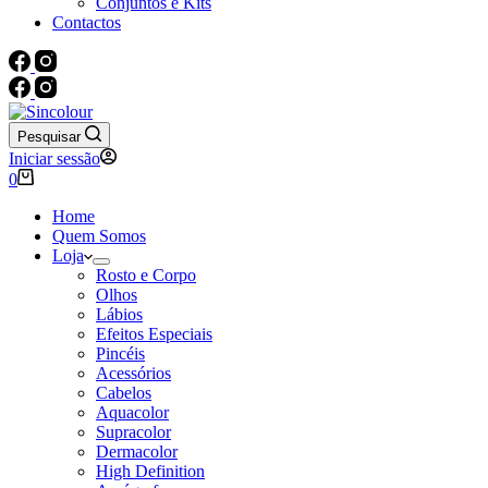
Conjuntos e Kits
Contactos
Pesquisar
Iniciar sessão
Carrinho
0
de
compras
Home
Quem Somos
Loja
Rosto e Corpo
Olhos
Lábios
Efeitos Especiais
Pincéis
Acessórios
Cabelos
Aquacolor
Supracolor
Dermacolor
High Definition