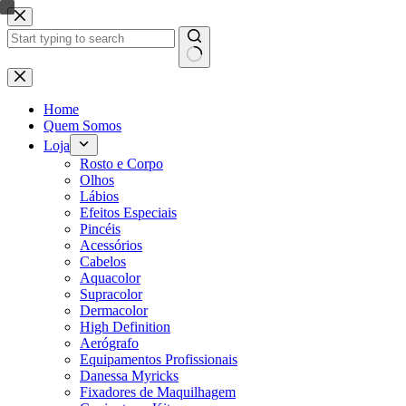
Pular
para
o
conteúdo
Sem
resultados
Home
Quem Somos
Loja
Rosto e Corpo
Olhos
Lábios
Efeitos Especiais
Pincéis
Acessórios
Cabelos
Aquacolor
Supracolor
Dermacolor
High Definition
Aerógrafo
Equipamentos Profissionais
Danessa Myricks
Fixadores de Maquilhagem