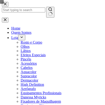
Pular
para
o
conteúdo
Sem
resultados
Home
Quem Somos
Loja
Rosto e Corpo
Olhos
Lábios
Efeitos Especiais
Pincéis
Acessórios
Cabelos
Aquacolor
Supracolor
Dermacolor
High Definition
Aerógrafo
Equipamentos Profissionais
Danessa Myricks
Fixadores de Maquilhagem