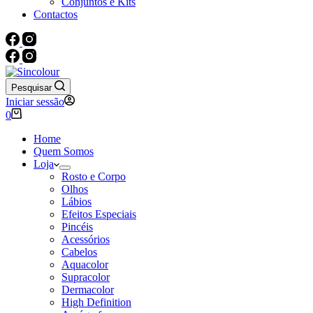
Conjuntos e Kits
Contactos
Pesquisar
Iniciar sessão
Carrinho
0
de
compras
Home
Quem Somos
Loja
Rosto e Corpo
Olhos
Lábios
Efeitos Especiais
Pincéis
Acessórios
Cabelos
Aquacolor
Supracolor
Dermacolor
High Definition