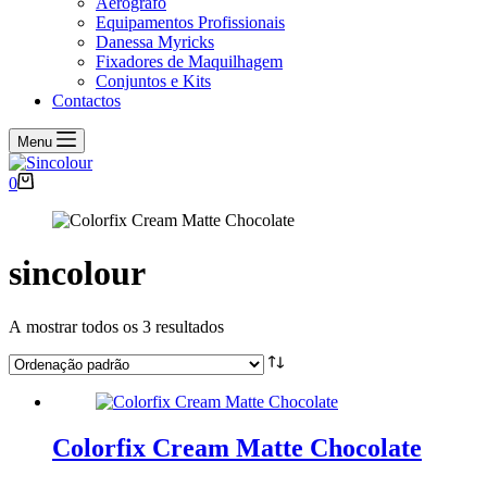
Aerógrafo
Equipamentos Profissionais
Danessa Myricks
Fixadores de Maquilhagem
Conjuntos e Kits
Contactos
Menu
Carrinho
0
de
compras
sincolour
A mostrar todos os 3 resultados
Colorfix Cream Matte Chocolate