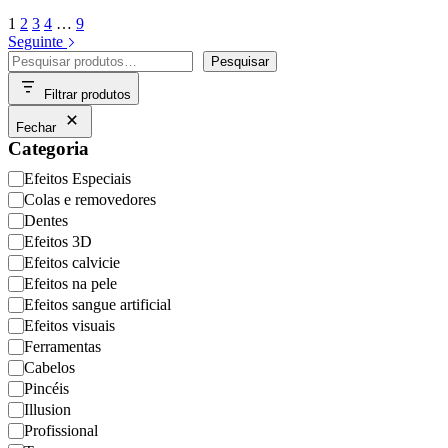
1
2
3
4
…
9
Seguinte
Pesquisar
Pesquisar
Filtrar produtos
Fechar
Categoria
Categoria
Efeitos Especiais
Colas e removedores
Dentes
Efeitos 3D
Efeitos calvicie
Efeitos na pele
Efeitos sangue artificial
Efeitos visuais
Ferramentas
Cabelos
Pincéis
Illusion
Profissional