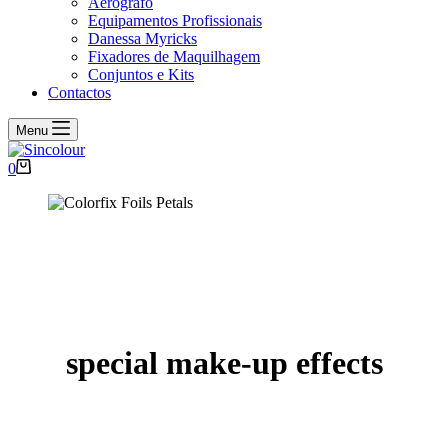
Aerógrafo
Equipamentos Profissionais
Danessa Myricks
Fixadores de Maquilhagem
Conjuntos e Kits
Contactos
Menu
Carrinho
0
de
compras
special make-up effects