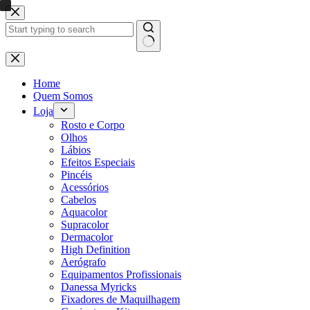
Pular
para
o
conteúdo
Sem
resultados
Home
Quem Somos
Loja
Rosto e Corpo
Olhos
Lábios
Efeitos Especiais
Pincéis
Acessórios
Cabelos
Aquacolor
Supracolor
Dermacolor
High Definition
Aerógrafo
Equipamentos Profissionais
Danessa Myricks
Fixadores de Maquilhagem