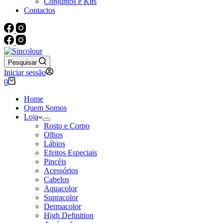
Conjuntos e Kits
Contactos
Pesquisar
Iniciar sessão
Carrinho
0
de
compras
Home
Quem Somos
Loja
Rosto e Corpo
Olhos
Lábios
Efeitos Especiais
Pincéis
Acessórios
Cabelos
Aquacolor
Supracolor
Dermacolor
High Definition