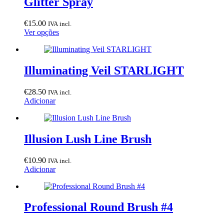
Glitter Spray
€
15.00
IVA incl.
This
Ver opções
product
has
multiple
variants.
Illuminating Veil STARLIGHT
The
options
€
28.50
IVA incl.
may
Adicionar
be
chosen
on
the
Illusion Lush Line Brush
product
page
€
10.90
IVA incl.
Adicionar
Professional Round Brush #4