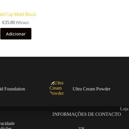
ld Cap Mold Block
€
35.80
IVA incl.
Adicionar
uid Foundation
Ultra Cream Powder
Loja
INFORMAÇÕES DE CONTACTO
ivacidade
dições
Tlf