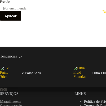
Estado
Disponibilidade
Por encomenda
Ba
Aplicar
Tendências
TV Paint Stick
Ultra Fl
SERVIÇOS
LINKS
Maquilhagem
Política de Pr
Caracterização
Termos & Con