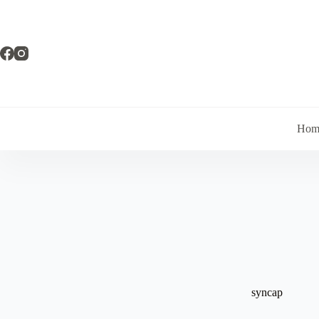
Pular
para
o
conteúdo
Hom
syncap