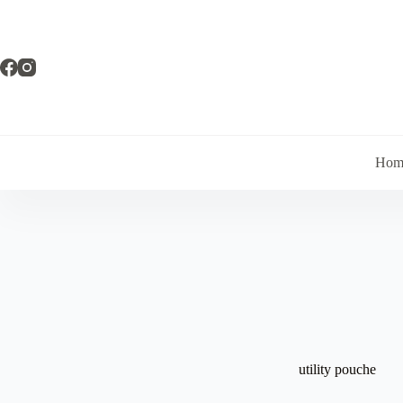
Pular
para
o
conteúdo
Hom
utility pouche