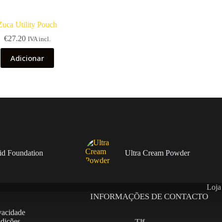
Zuca Utility Pouch
€
27.20
IVA incl.
Adicionar
uid Foundation
Ultra Cream Powder
Loja
INFORMAÇÕES DE CONTACTO
ivacidade
dições
Tlf