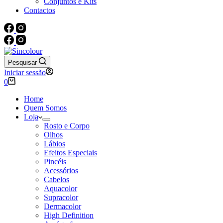
Conjuntos e Kits
Contactos
Pesquisar
Iniciar sessão
Carrinho
0
de
compras
Home
Quem Somos
Loja
Rosto e Corpo
Olhos
Lábios
Efeitos Especiais
Pincéis
Acessórios
Cabelos
Aquacolor
Supracolor
Dermacolor
High Definition