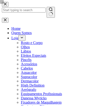
Pular
para
o
conteúdo
Sem
resultados
Home
Quem Somos
Loja
Rosto e Corpo
Olhos
Lábios
Efeitos Especiais
Pincéis
Acessórios
Cabelos
Aquacolor
Supracolor
Dermacolor
High Definition
Aerógrafo
Equipamentos Profissionais
Danessa Myricks
Fixadores de Maquilhagem