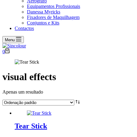
Aerógrafo
Equipamentos Profissionais
Danessa Myricks
Fixadores de Maquilhagem
Conjuntos e Kits
Contactos
Menu
Carrinho
0
de
compras
visual effects
Apenas um resultado
Tear Stick