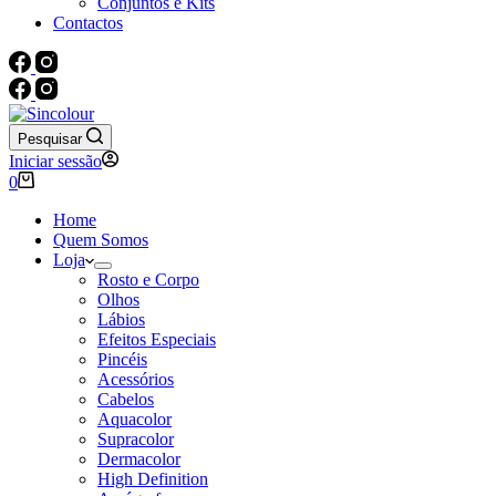
Conjuntos e Kits
Contactos
Pesquisar
Iniciar sessão
Carrinho
0
de
compras
Home
Quem Somos
Loja
Rosto e Corpo
Olhos
Lábios
Efeitos Especiais
Pincéis
Acessórios
Cabelos
Aquacolor
Supracolor
Dermacolor
High Definition