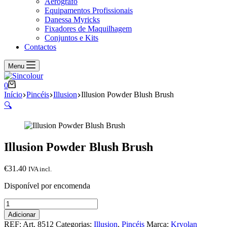
Aerógrafo
Equipamentos Profissionais
Danessa Myricks
Fixadores de Maquilhagem
Conjuntos e Kits
Contactos
Menu
Carrinho
0
de
Início
Pincéis
Illusion
Illusion Powder Blush Brush
compras
🔍
Illusion Powder Blush Brush
€
31.40
IVA incl.
Disponível por encomenda
Quantidade
de
Adicionar
Illusion
REF:
Art. 8512
Categorias:
Illusion
,
Pincéis
Marca:
Kryolan