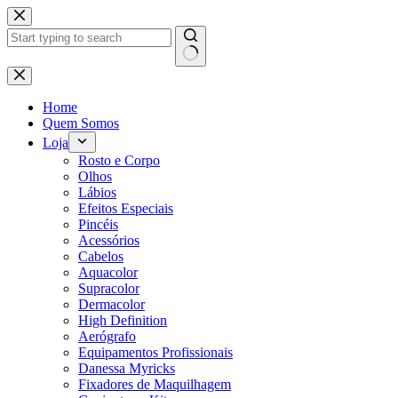
Pular
para
o
conteúdo
Sem
resultados
Home
Quem Somos
Loja
Rosto e Corpo
Olhos
Lábios
Efeitos Especiais
Pincéis
Acessórios
Cabelos
Aquacolor
Supracolor
Dermacolor
High Definition
Aerógrafo
Equipamentos Profissionais
Danessa Myricks
Fixadores de Maquilhagem