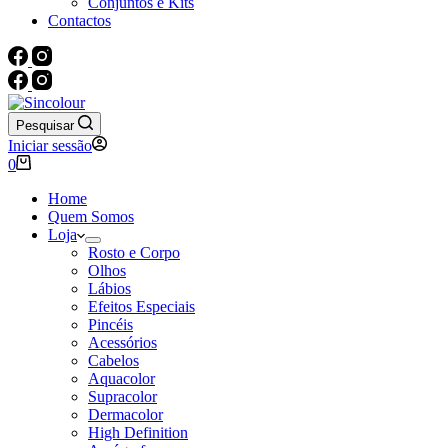
Conjuntos e Kits
Contactos
Pesquisar
Iniciar sessão
Carrinho
0
de
compras
Home
Quem Somos
Loja
Rosto e Corpo
Olhos
Lábios
Efeitos Especiais
Pincéis
Acessórios
Cabelos
Aquacolor
Supracolor
Dermacolor
High Definition