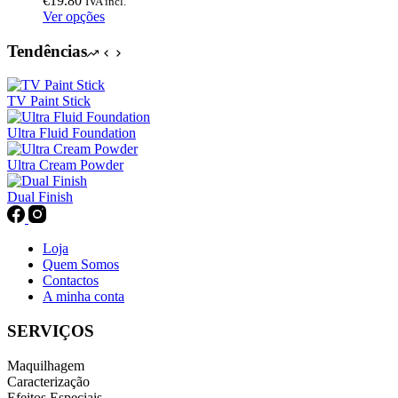
€
19.80
IVA incl.
may
This
Ver opções
be
product
chosen
has
Tendências
on
multiple
the
variants.
product
The
TV Paint Stick
page
options
may
Ultra Fluid Foundation
be
chosen
Ultra Cream Powder
on
the
Dual Finish
product
page
Loja
Quem Somos
Contactos
A minha conta
SERVIÇOS
Maquilhagem
Caracterização
Efeitos Especiais