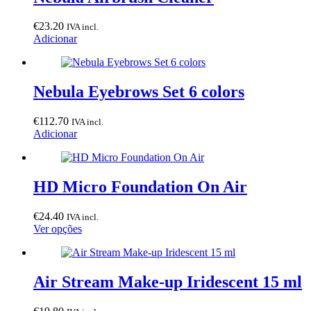
€
23.20
IVA incl.
Adicionar
Nebula Eyebrows Set 6 colors
€
112.70
IVA incl.
Adicionar
HD Micro Foundation On Air
€
24.40
IVA incl.
This
Ver opções
product
has
multiple
variants.
Air Stream Make-up Iridescent 15 ml
The
options