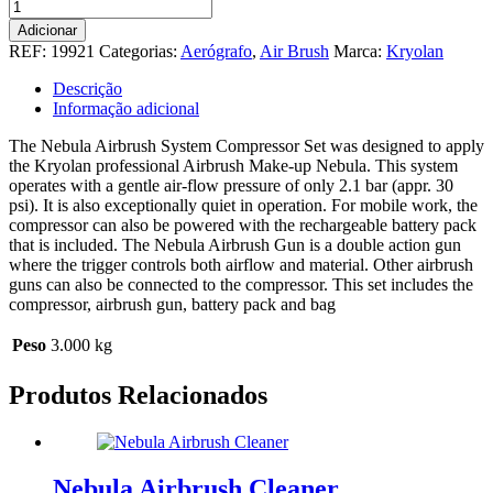
Quantidade
de
Adicionar
Nebula
REF:
19921
Categorias:
Aerógrafo
,
Air Brush
Marca:
Kryolan
Airbrush
System
Descrição
Compressor
Informação adicional
Set
The Nebula Airbrush System Compressor Set was designed to apply
the Kryolan professional Airbrush Make-up Nebula. This system
operates with a gentle air-flow pressure of only 2.1 bar (appr. 30
psi). It is also exceptionally quiet in operation. For mobile work, the
compressor can also be powered with the rechargeable battery pack
that is included. The Nebula Airbrush Gun is a double action gun
where the trigger controls both airflow and material. Other airbrush
guns can also be connected to the compressor. This set includes the
compressor, airbrush gun, battery pack and bag
Peso
3.000 kg
Produtos Relacionados
Nebula Airbrush Cleaner