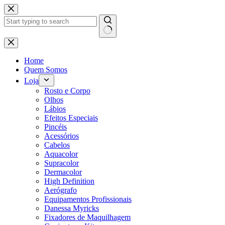
Pular
para
o
conteúdo
Sem
resultados
Home
Quem Somos
Loja
Rosto e Corpo
Olhos
Lábios
Efeitos Especiais
Pincéis
Acessórios
Cabelos
Aquacolor
Supracolor
Dermacolor
High Definition
Aerógrafo
Equipamentos Profissionais
Danessa Myricks
Fixadores de Maquilhagem