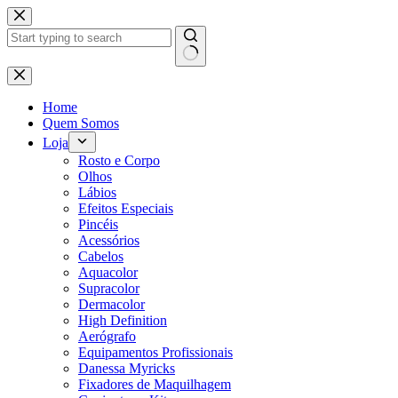
Pular
para
o
conteúdo
Sem
resultados
Home
Quem Somos
Loja
Rosto e Corpo
Olhos
Lábios
Efeitos Especiais
Pincéis
Acessórios
Cabelos
Aquacolor
Supracolor
Dermacolor
High Definition
Aerógrafo
Equipamentos Profissionais
Danessa Myricks
Fixadores de Maquilhagem