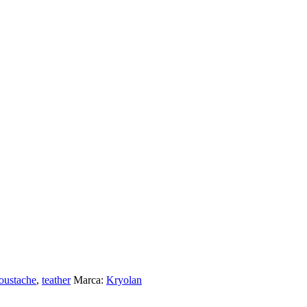
oustache
,
teather
Marca:
Kryolan