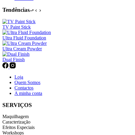
be
chosen
Tendências
on
the
product
TV Paint Stick
page
Ultra Fluid Foundation
Ultra Cream Powder
Dual Finish
Loja
Quem Somos
Contactos
A minha conta
SERVIÇOS
Maquilhagem
Caracterização
Efeitos Especiais
Workshops