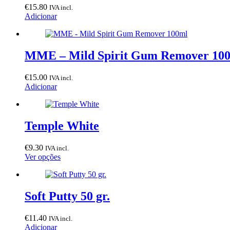
€
15.80
IVA incl.
Adicionar
MME – Mild Spirit Gum Remover 10
€
15.00
IVA incl.
Adicionar
Temple White
€
9.30
IVA incl.
This
Ver opções
product
has
multiple
variants.
Soft Putty 50 gr.
The
options
€
11.40
IVA incl.
may
Adicionar