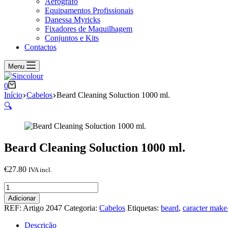
Aerógrafo
Equipamentos Profissionais
Danessa Myricks
Fixadores de Maquilhagem
Conjuntos e Kits
Contactos
Menu
Carrinho
0
de
Início
Cabelos
Beard Cleaning Soluction 1000 ml.
compras
🔍
Beard Cleaning Soluction 1000 ml.
€
27.80
IVA incl.
Quantidade
de
Adicionar
Beard
REF:
Artigo 2047
Categoria:
Cabelos
Etiquetas:
beard
,
caracter make
Cleaning
Soluction
Descrição