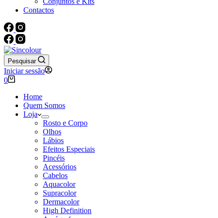
Conjuntos e Kits
Contactos
Pesquisar
Iniciar sessão
Carrinho
0
de
compras
Home
Quem Somos
Loja
Rosto e Corpo
Olhos
Lábios
Efeitos Especiais
Pincéis
Acessórios
Cabelos
Aquacolor
Supracolor
Dermacolor
High Definition