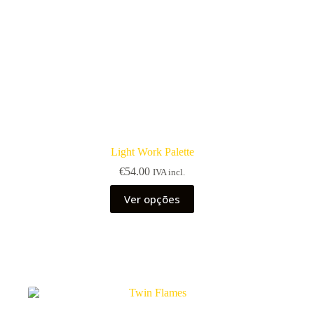
Light Work Palette
€
54.00
IVA incl.
This
Ver opções
product
has
multiple
variants.
The
options
may
be
chosen