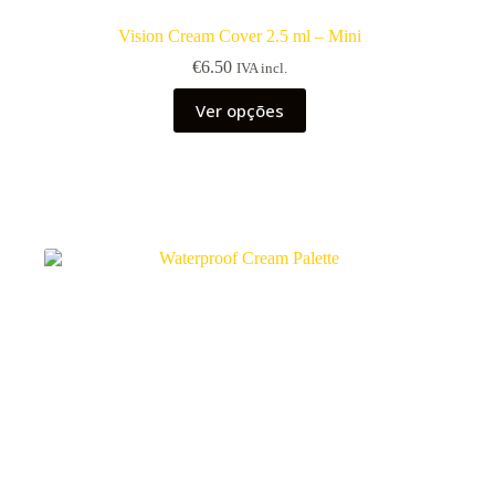
Vision Cream Cover 2.5 ml – Mini
€
6.50
IVA incl.
This
Ver opções
product
has
multiple
variants.
The
options
may
be
chosen
on
the
product
page