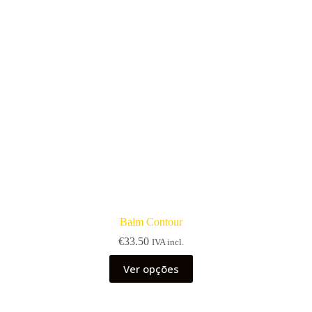
Balm Contour
€
33.50
IVA incl.
This
Ver opções
product
has
multiple
variants.