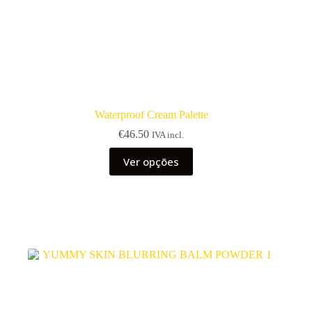
Waterproof Cream Palette
€
46.50
IVA incl.
This
Ver opções
product
has
multiple
variants.
The
options
may
be
chosen
on
the
product