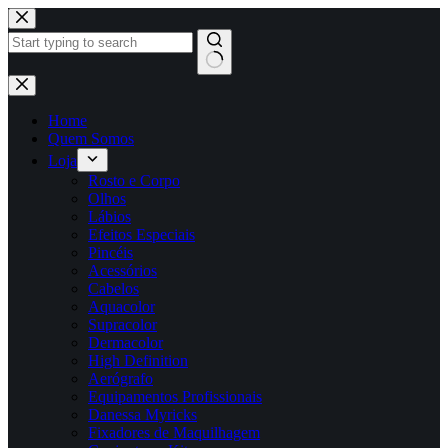
Pular
para
o
conteúdo
Sem
resultados
Home
Quem Somos
Loja
Rosto e Corpo
Olhos
Lábios
Efeitos Especiais
Pincéis
Acessórios
Cabelos
Aquacolor
Supracolor
Dermacolor
High Definition
Aerógrafo
Equipamentos Profissionais
Danessa Myricks
Fixadores de Maquilhagem