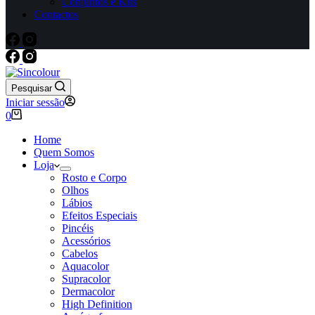
Conjuntos e Kits
Contactos
Pesquisar
Iniciar sessão
Carrinho
0
de
compras
Home
Quem Somos
Loja
Rosto e Corpo
Olhos
Lábios
Efeitos Especiais
Pincéis
Acessórios
Cabelos
Aquacolor
Supracolor
Dermacolor
High Definition