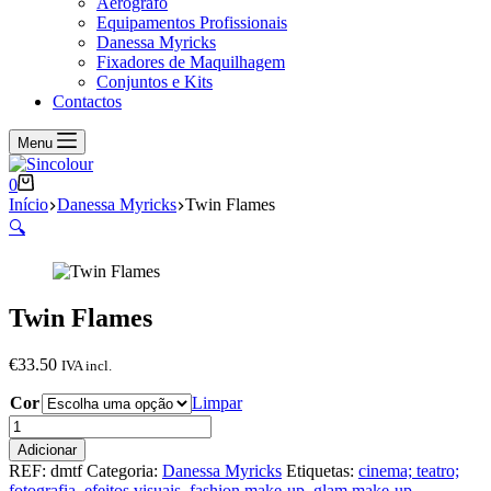
Aerógrafo
Equipamentos Profissionais
Danessa Myricks
Fixadores de Maquilhagem
Conjuntos e Kits
Contactos
Menu
Carrinho
0
de
Início
Danessa Myricks
Twin Flames
compras
🔍
Twin Flames
€
33.50
IVA incl.
Cor
Limpar
Quantidade
de
Adicionar
Twin
REF:
dmtf
Categoria:
Danessa Myricks
Etiquetas:
cinema; teatro;
Flames
fotografia
,
efeitos visuais
,
fashion make-up
,
glam make-up
,