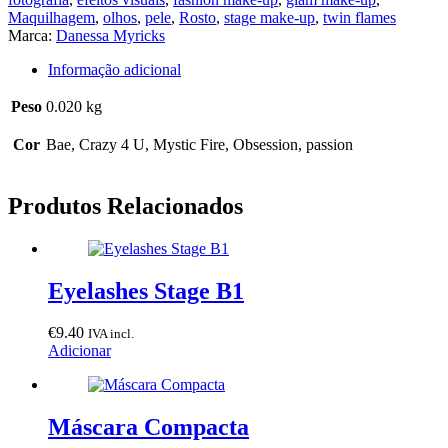
Maquilhagem
,
olhos
,
pele
,
Rosto
,
stage make-up
,
twin flames
Marca:
Danessa Myricks
Informação adicional
Peso
0.020 kg
Cor
Bae, Crazy 4 U, Mystic Fire, Obsession, passion
Produtos Relacionados
Eyelashes Stage B1
€
9.40
IVA incl.
Adicionar
Máscara Compacta