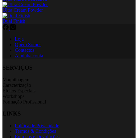
be
chosen
Ultra Cream Powder
on
the
Dual Finish
product
page
Loja
Quem Somos
Contactos
A minha conta
SERVIÇOS
Maquilhagem
Caracterização
Efeitos Especiais
Workshops
Formação Profissional
LINKS
Política de Privacidade
Termos & Condições
Entregas e Devoluções