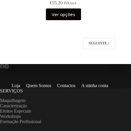
€
55.20
IVA incl.
This
Ver opções
product
has
multiple
variants.
The
options
SEGUINTE
may
be
chosen
on
the
product
page
Loja
Quem Somos
Contactos
A minha conta
SERVIÇOS
Maquilhagem
Caracterização
Efeitos Especiais
Workshops
Formação Profissional