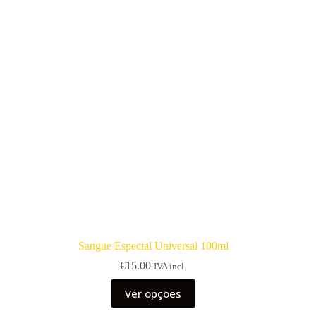
Sangue Especial Universal 100ml
€
15.00
IVA incl.
This
Ver opções
product
has