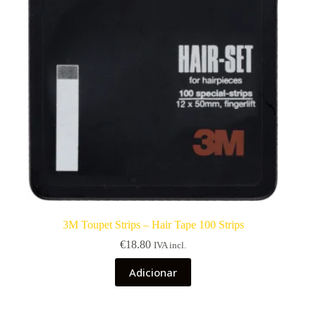
3M Toupet Strips – Hair Tape 100 Strips
€
18.80
IVA incl.
Adicionar