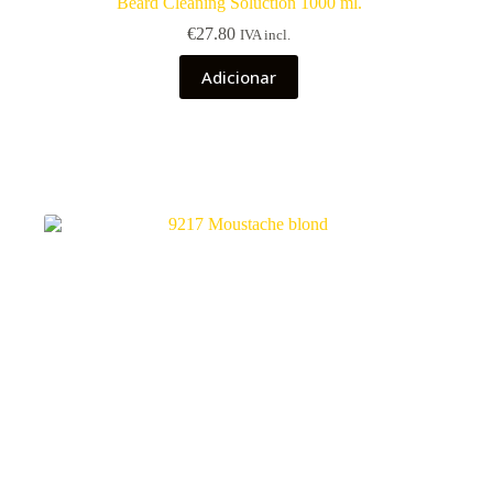
Beard Cleaning Soluction 1000 ml.
€
27.80
IVA incl.
Adicionar