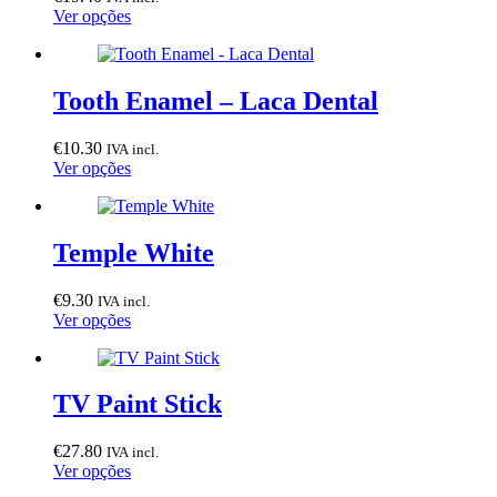
This
Ver opções
product
has
multiple
variants.
Tooth Enamel – Laca Dental
The
options
€
10.30
IVA incl.
may
This
Ver opções
be
product
chosen
has
on
multiple
the
variants.
Temple White
product
The
page
options
€
9.30
IVA incl.
may
This
Ver opções
be
product
chosen
has
on
multiple
the
variants.
TV Paint Stick
product
The
page
options
€
27.80
IVA incl.
may
This
Ver opções
be
product