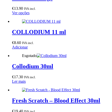
page
€
13.90
IVA incl.
This
Ver opções
product
has
multiple
variants.
COLLODIUM 11 ml
The
options
€
8.60
IVA incl.
may
Adicionar
be
chosen
Esgotado
on
the
Collodium 30ml
product
page
€
17.30
IVA incl.
Ler mais
Fresh Scratch – Blood Effect 30ml
€
19.40
IVA incl.