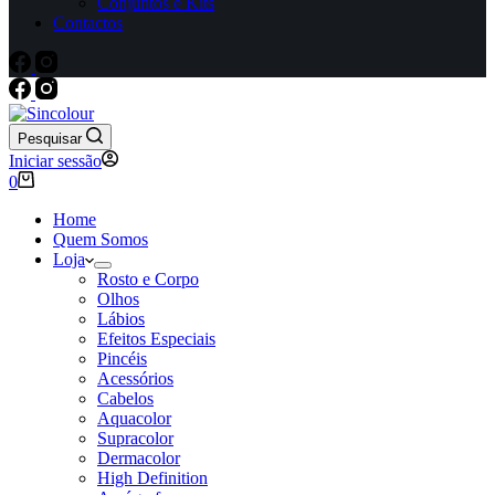
Conjuntos e Kits
Contactos
Pesquisar
Iniciar sessão
Carrinho
0
de
compras
Home
Quem Somos
Loja
Rosto e Corpo
Olhos
Lábios
Efeitos Especiais
Pincéis
Acessórios
Cabelos
Aquacolor
Supracolor
Dermacolor
High Definition