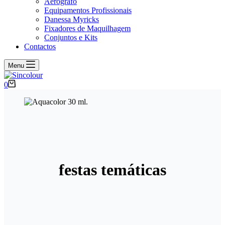
Aerógrafo
Equipamentos Profissionais
Danessa Myricks
Fixadores de Maquilhagem
Conjuntos e Kits
Contactos
Menu
Carrinho
0
de
compras
festas temáticas