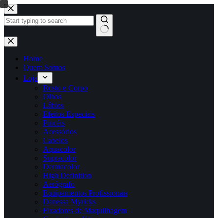
Pular
para
o
conteúdo
Sem
resultados
Home
Quem Somos
Loja
Rosto e Corpo
Olhos
Lábios
Efeitos Especiais
Pincéis
Acessórios
Cabelos
Aquacolor
Supracolor
Dermacolor
High Definition
Aerógrafo
Equipamentos Profissionais
Danessa Myricks
Fixadores de Maquilhagem