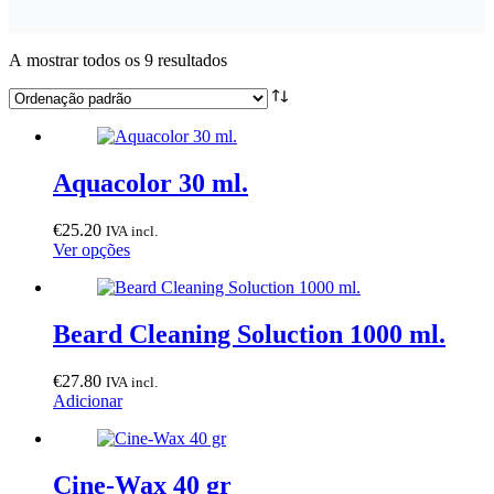
A mostrar todos os 9 resultados
Aquacolor 30 ml.
€
25.20
IVA incl.
This
Ver opções
product
has
multiple
variants.
Beard Cleaning Soluction 1000 ml.
The
options
€
27.80
IVA incl.
may
Adicionar
be
chosen
on
the
Cine-Wax 40 gr
product