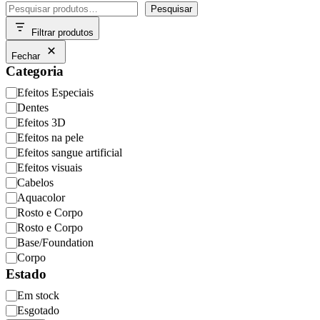
chosen
Pesquisar
has
Pesquisar
on
multiple
the
Filtrar produtos
variants.
product
The
page
Fechar
options
Categoria
may
be
Categoria
Efeitos Especiais
chosen
Dentes
on
Efeitos 3D
the
product
Efeitos na pele
page
Efeitos sangue artificial
Efeitos visuais
Cabelos
Aquacolor
Rosto e Corpo
Rosto e Corpo
Base/Foundation
Corpo
Estado
Disponibilidade
Em stock
Esgotado