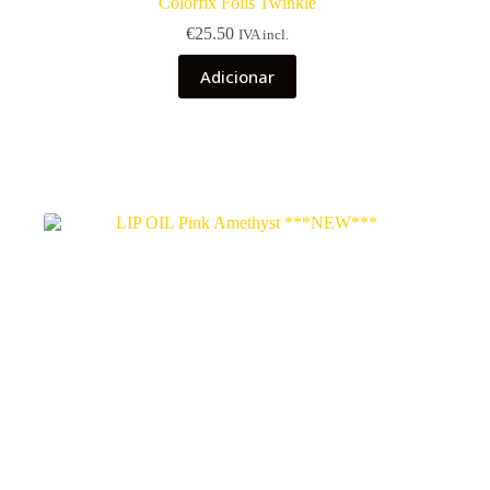
Colorfix Foils Twinkle
€
25.50
IVA incl.
Adicionar