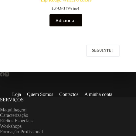
€
29.90
IVA incl.
Adicionar
SEGUINTE
Loja
Quem Somos
Contactos
A minha conta
SERVIÇOS
Maquilhagem
Caracterização
Efeitos Especiais
Workshops
Formação Profissional