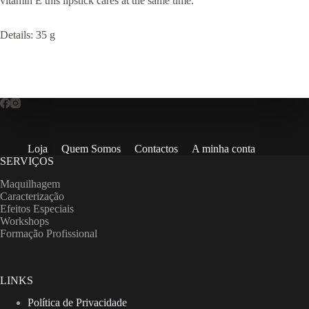
vitamin E this lipstick cares at the same time.
Details: 35 g
Loja
Quem Somos
Contactos
A minha conta
SERVIÇOS
Maquilhagem
Caracterização
Efeitos Especiais
Workshops
Formação Profissional
LINKS
Política de Privacidade