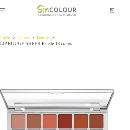
Pular
para
Carrinho
o
de
conteúdo
compras
Início
Lábios
Batons
LIP ROUGE SHEER Palette 18 colors