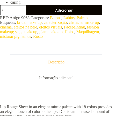
caring
Quantidade
Adicionar
de
LIP
REF:
Artigo 9068
Categorias:
Batons
,
Lábios
,
Paletas
ROUGE
Etiquetas:
bridal make-up
,
caracterização
,
character make-up
,
SHEER
cinema
,
efeitos na pele
,
efeitos visuais
,
Facepainting
,
fashion
Palette
makeup; stage makeup
,
glam make-up
,
lábios
,
Maquilhagem
,
18
misturar pigmentos
,
Rosto
colors
Descrição
Informação adicional
Lip Rouge Sheer in an elegant mirror palette with 18 colors provides
an elegant touch of color to the lips. Due to an increased amount of