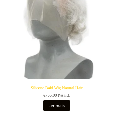
Silicone Bald Wig Natural Hair
€
755.00
IVA incl.
Ler mais