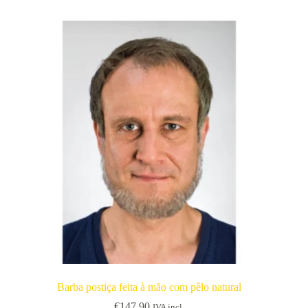
Barba postiça feita à mão com pêlo natural
€
147.90
IVA incl.