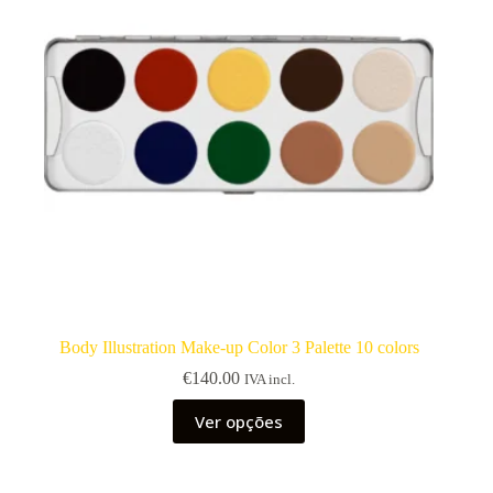
Body Illustration Make-up Color 3 Palette 10 colors
€
140.00
IVA incl.
This
Ver opções
product
has
multiple
variants.