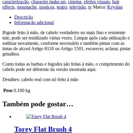
caracterização
,
character make-up
,
cinema
,
efeitos visuais
,
hair
feito
effects
,
moustache
,
postiços
,
teatro
,
televisão
,
tv
Marca:
Kryolan
à
mão
Descrição
com
Informação adicional
pêlo
natural
Bigode feito à mão, de cabelo verdadeiro no mais fino e resistente
tule, pode ser reutilizado várias vezes. Limpar após cada utilização e
estilizar novamente, conforme necessário e também pintar com as
tintas de alcool Artigo 8118 ou Artigo 1501, escurecer, aclarar, pintar
grisalhos.
Como todas as barbas e bigodes são feitas à mão, o comprimento do
cabelo pode ser diferente da versão mostrada aqui.
Detalhes: cabelo real com nó feito à mão
Peso
0.100 kg
Também pode gostar…
Torey Flat Brush 4