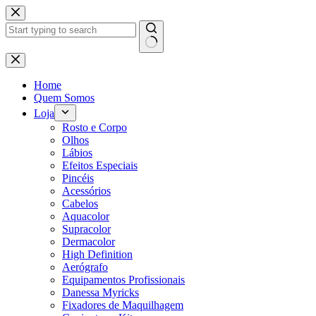
Pular
para
o
conteúdo
Sem
resultados
Home
Quem Somos
Loja
Rosto e Corpo
Olhos
Lábios
Efeitos Especiais
Pincéis
Acessórios
Cabelos
Aquacolor
Supracolor
Dermacolor
High Definition
Aerógrafo
Equipamentos Profissionais
Danessa Myricks
Fixadores de Maquilhagem