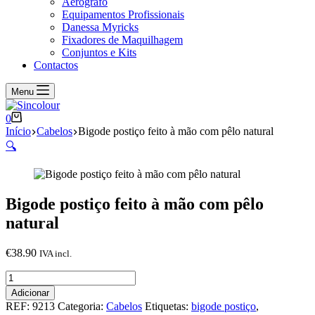
Aerógrafo
Equipamentos Profissionais
Danessa Myricks
Fixadores de Maquilhagem
Conjuntos e Kits
Contactos
Menu
Carrinho
0
de
Início
Cabelos
Bigode postiço feito à mão com pêlo natural
compras
🔍
Bigode postiço feito à mão com pêlo
natural
€
38.90
IVA incl.
Quantidade
de
Adicionar
Bigode
REF:
9213
Categoria:
Cabelos
Etiquetas:
bigode postiço
,
postiço