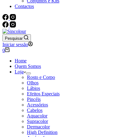
Conjuntos e Kits
Contactos
Pesquisar
Iniciar sessão
Carrinho
0
de
compras
Home
Quem Somos
Loja
Rosto e Corpo
Olhos
Lábios
Efeitos Especiais
Pincéis
Acessórios
Cabelos
Aquacolor
Supracolor
Dermacolor
High Definition