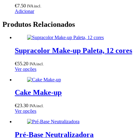
€
7.50
IVA incl.
Adicionar
Produtos Relacionados
Supracolor Make-up Paleta, 12 cores
€
55.20
IVA incl.
This
Ver opções
product
has
multiple
variants.
Cake Make-up
The
options
€
23.30
IVA incl.
may
This
Ver opções
be
product
chosen
has
on
multiple
the
variants.
Pré-Base Neutralizadora
product