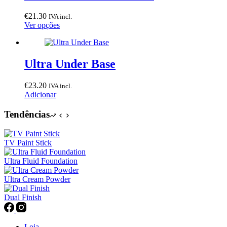
The
page
options
€
21.30
IVA incl.
may
This
Ver opções
be
product
chosen
has
on
multiple
the
variants.
Ultra Under Base
product
The
page
options
€
23.20
IVA incl.
may
Adicionar
be
chosen
Tendências
on
the
product
TV Paint Stick
page
Ultra Fluid Foundation
Ultra Cream Powder
Dual Finish
Loja