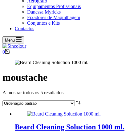
Aerógrafo
Equipamentos Profissionais
Danessa Myricks
Fixadores de Maquilhagem
Conjuntos e Kits
Contactos
Menu
Carrinho
0
de
compras
moustache
A mostrar todos os 5 resultados
Beard Cleaning Soluction 1000 ml.