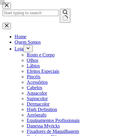
Pular
para
o
conteúdo
Sem
resultados
Home
Quem Somos
Loja
Rosto e Corpo
Olhos
Lábios
Efeitos Especiais
Pincéis
Acessórios
Cabelos
Aquacolor
Supracolor
Dermacolor
High Definition
Aerógrafo
Equipamentos Profissionais
Danessa Myricks
Fixadores de Maquilhagem