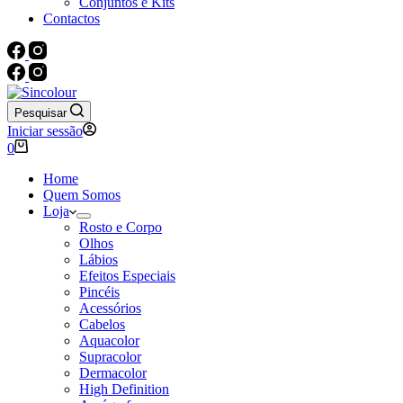
Conjuntos e Kits
Contactos
Pesquisar
Iniciar sessão
Carrinho
0
de
compras
Home
Quem Somos
Loja
Rosto e Corpo
Olhos
Lábios
Efeitos Especiais
Pincéis
Acessórios
Cabelos
Aquacolor
Supracolor
Dermacolor
High Definition