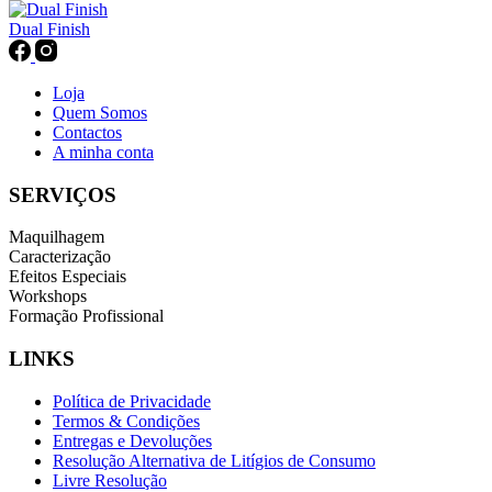
on
the
Dual Finish
product
page
Loja
Quem Somos
Contactos
A minha conta
SERVIÇOS
Maquilhagem
Caracterização
Efeitos Especiais
Workshops
Formação Profissional
LINKS
Política de Privacidade
Termos & Condições
Entregas e Devoluções
Resolução Alternativa de Litígios de Consumo
Livre Resolução