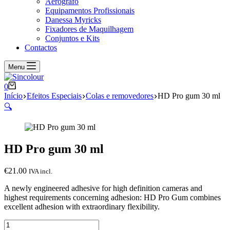
Aerógrafo
Equipamentos Profissionais
Danessa Myricks
Fixadores de Maquilhagem
Conjuntos e Kits
Contactos
Menu
Carrinho
0
de
Início
Efeitos Especiais
Colas e removedores
HD Pro gum 30 ml
compras
🔍
HD Pro gum 30 ml
€
21.00
IVA incl.
A newly engineered adhesive for high definition cameras and
highest requirements concerning adhesion: HD Pro Gum combines
excellent adhesion with extraordinary flexibility.
Quantidade