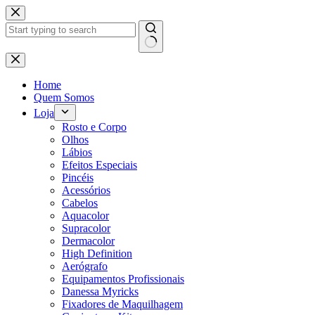
Pular
para
o
conteúdo
Sem
resultados
Home
Quem Somos
Loja
Rosto e Corpo
Olhos
Lábios
Efeitos Especiais
Pincéis
Acessórios
Cabelos
Aquacolor
Supracolor
Dermacolor
High Definition
Aerógrafo
Equipamentos Profissionais
Danessa Myricks
Fixadores de Maquilhagem