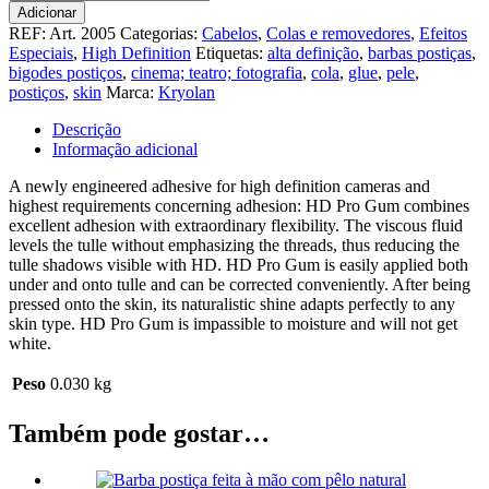
de
Adicionar
HD
REF:
Art. 2005
Categorias:
Cabelos
,
Colas e removedores
,
Efeitos
Pro
Especiais
,
High Definition
Etiquetas:
alta definição
,
barbas postiças
,
gum
bigodes postiços
,
cinema; teatro; fotografia
,
cola
,
glue
,
pele
,
30
postiços
,
skin
Marca:
Kryolan
ml
Descrição
Informação adicional
A newly engineered adhesive for high definition cameras and
highest requirements concerning adhesion: HD Pro Gum combines
excellent adhesion with extraordinary flexibility. The viscous fluid
levels the tulle without emphasizing the threads, thus reducing the
tulle shadows visible with HD. HD Pro Gum is easily applied both
under and onto tulle and can be corrected conveniently. After being
pressed onto the skin, its naturalistic shine adapts perfectly to any
skin type. HD Pro Gum is impassible to moisture and will not get
white.
Peso
0.030 kg
Também pode gostar…