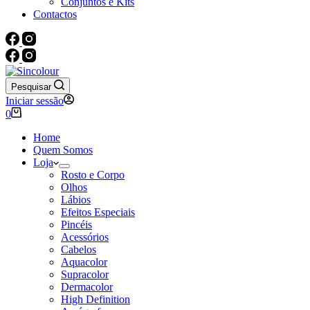
Conjuntos e Kits
Contactos
Pesquisar
Iniciar sessão
Carrinho
0
de
compras
Home
Quem Somos
Loja
Rosto e Corpo
Olhos
Lábios
Efeitos Especiais
Pincéis
Acessórios
Cabelos
Aquacolor
Supracolor
Dermacolor
High Definition