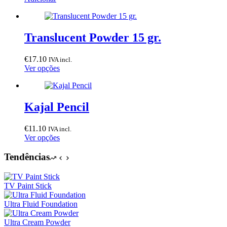
Translucent Powder 15 gr.
€
17.10
IVA incl.
This
Ver opções
product
has
multiple
variants.
Kajal Pencil
The
options
€
11.10
IVA incl.
may
This
Ver opções
be
product
chosen
has
Tendências
on
multiple
the
variants.
product
The
TV Paint Stick
page
options
may
Ultra Fluid Foundation
be
chosen
Ultra Cream Powder